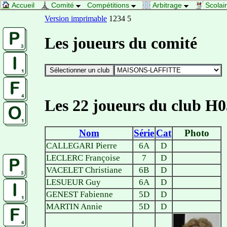
Accueil
Comité
Compétitions
Arbitrage
Scolai
Version imprimable
1234 5
Les joueurs du comité
Les 22 joueurs du club H0
Nom
Série
Cat
Photo
CALLEGARI Pierre
6A
D
LECLERC Françoise
7
D
VACELET Christiane
6B
D
LESUEUR Guy
6A
D
GENEST Fabienne
5D
D
MARTIN Annie
5D
D