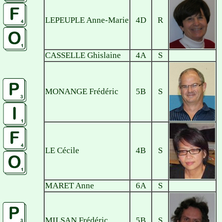
LEPEUPLE Anne-Marie
4D
R
CASSELLE Ghislaine
4A
S
MONANGE Frédéric
5B
S
LE Cécile
4B
S
MARET Anne
6A
S
MILSAN Frédéric
5B
S