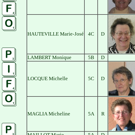
HAUTEVILLE Marie-José
4C
D
LAMBERT Monique
5B
D
LOCQUE Michelle
5C
D
MAGLIA Micheline
5A
R
MAILLOT Marie
5A
D