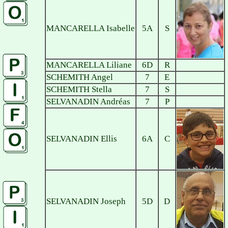
MANCARELLA Isabelle
5A
S
MANCARELLA Liliane
6D
R
SCHEMITH Angel
7
E
SCHEMITH Stella
7
S
SELVANADIN Andréas
7
P
SELVANADIN Ellis
6A
C
SELVANADIN Joseph
5D
D