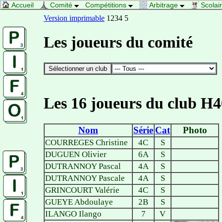
Accueil
Comité
Compétitions
Arbitrage
Scolai
Version imprimable
1234 5
Les joueurs du comité
Les 16 joueurs du club H4
Nom
Série
Cat
Photo
COURREGES Christine
4C
S
DUGUEN Olivier
6A
S
DUTRANNOY Pascal
4A
S
DUTRANNOY Pascale
4A
S
GRINCOURT Valérie
4C
S
GUEYE Abdoulaye
2B
S
ILANGO Ilango
7
V