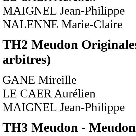
MAIGNEL Jean-Philippe
NALENNE Marie-Claire
TH2 Meudon Originales
arbitres)
GANE Mireille
LE CAER Aurélien
MAIGNEL Jean-Philippe
TH3 Meudon - Meudon - 