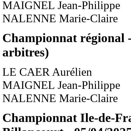
MAIGNEL Jean-Philippe
NALENNE Marie-Claire
Championnat régional -
arbitres)
LE CAER Aurélien
MAIGNEL Jean-Philippe
NALENNE Marie-Claire
Championnat Ile-de-Fra