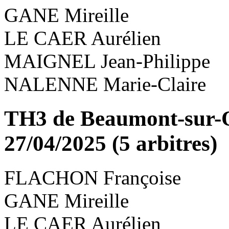
GANE Mireille
LE CAER Aurélien
MAIGNEL Jean-Philippe
NALENNE Marie-Claire
TH3 de Beaumont-sur-O
27/04/2025 (5 arbitres)
FLACHON Françoise
GANE Mireille
LE CAER Aurélien