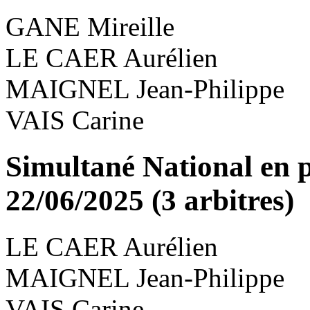
GANE Mireille
LE CAER Aurélien
MAIGNEL Jean-Philippe
VAIS Carine
Simultané National en pa
22/06/2025 (3 arbitres)
LE CAER Aurélien
MAIGNEL Jean-Philippe
VAIS Carine