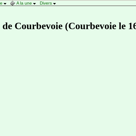
re
A la une
Divers
 de Courbevoie (Courbevoie le 1