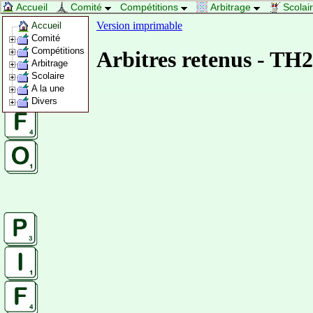
Accueil
Comité
Compétitions
Arbitrage
Scolai
Version imprimable
Accueil
Comité
Compétitions
Arbitres retenus - TH2
Arbitrage
Scolaire
A la une
Divers