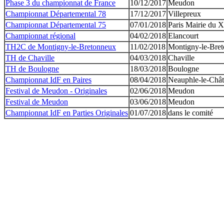
Phase 3 du championnat de France
10/12/2017
Meudon
Championnat Départemental 78
17/12/2017
Villepreux
Championnat Départemental 75
07/01/2018
Paris Mairie du
Championnat régional
04/02/2018
Elancourt
TH2C de Montigny-le-Bretonneux
11/02/2018
Montigny-le-Bre
TH de Chaville
04/03/2018
Chaville
TH de Boulogne
18/03/2018
Boulogne
Championnat IdF en Paires
08/04/2018
Neauphle-le-Châ
Festival de Meudon - Originales
02/06/2018
Meudon
Festival de Meudon
03/06/2018
Meudon
Championnat IdF en Parties Originales
01/07/2018
dans le comité