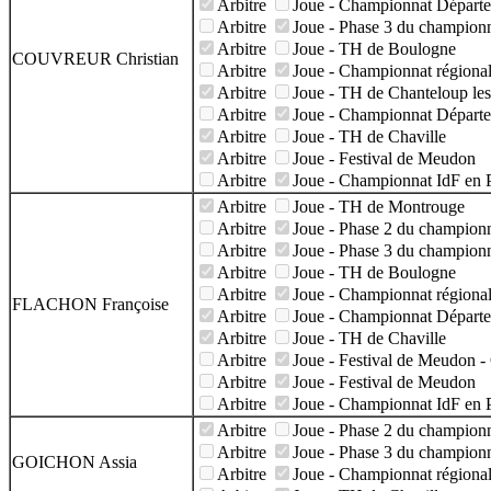
Arbitre
Joue - Championnat Départe
Arbitre
Joue - Phase 3 du champion
Arbitre
Joue - TH de Boulogne
COUVREUR Christian
Arbitre
Joue - Championnat régiona
Arbitre
Joue - TH de Chanteloup le
Arbitre
Joue - Championnat Départe
Arbitre
Joue - TH de Chaville
Arbitre
Joue - Festival de Meudon
Arbitre
Joue - Championnat IdF en P
Arbitre
Joue - TH de Montrouge
Arbitre
Joue - Phase 2 du champion
Arbitre
Joue - Phase 3 du champion
Arbitre
Joue - TH de Boulogne
Arbitre
Joue - Championnat régiona
FLACHON Françoise
Arbitre
Joue - Championnat Départe
Arbitre
Joue - TH de Chaville
Arbitre
Joue - Festival de Meudon - 
Arbitre
Joue - Festival de Meudon
Arbitre
Joue - Championnat IdF en P
Arbitre
Joue - Phase 2 du champion
Arbitre
Joue - Phase 3 du champion
GOICHON Assia
Arbitre
Joue - Championnat régiona