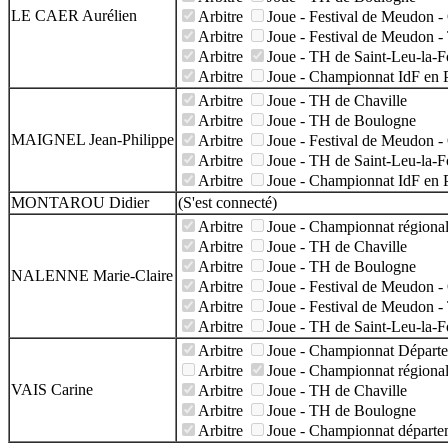
LE CAER Aurélien
Arbitre
Joue - Festival de Meudon - 
Arbitre
Joue - Festival de Meudon 
Arbitre
Joue - TH de Saint-Leu-la-F
Arbitre
Joue - Championnat IdF en P
Arbitre
Joue - TH de Chaville
Arbitre
Joue - TH de Boulogne
MAIGNEL Jean-Philippe
Arbitre
Joue - Festival de Meudon - 
Arbitre
Joue - TH de Saint-Leu-la-F
Arbitre
Joue - Championnat IdF en P
MONTAROU Didier
(S'est connecté)
Arbitre
Joue - Championnat régiona
Arbitre
Joue - TH de Chaville
Arbitre
Joue - TH de Boulogne
NALENNE Marie-Claire
Arbitre
Joue - Festival de Meudon - 
Arbitre
Joue - Festival de Meudon 
Arbitre
Joue - TH de Saint-Leu-la-F
Arbitre
Joue - Championnat Départe
Arbitre
Joue - Championnat régiona
VAIS Carine
Arbitre
Joue - TH de Chaville
Arbitre
Joue - TH de Boulogne
Arbitre
Joue - Championnat départe