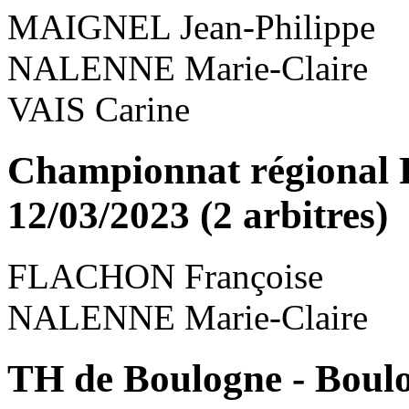
MAIGNEL Jean-Philippe
NALENNE Marie-Claire
VAIS Carine
Championnat régional P
12/03/2023 (2 arbitres)
FLACHON Françoise
NALENNE Marie-Claire
TH de Boulogne - Boulog