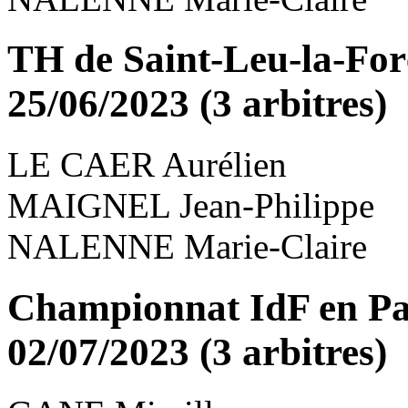
TH de Saint-Leu-la-Forê
25/06/2023 (3 arbitres)
LE CAER Aurélien
MAIGNEL Jean-Philippe
NALENNE Marie-Claire
Championnat IdF en Part
02/07/2023 (3 arbitres)