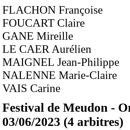
FLACHON Françoise
FOUCART Claire
GANE Mireille
LE CAER Aurélien
MAIGNEL Jean-Philippe
NALENNE Marie-Claire
VAIS Carine
Festival de Meudon - O
03/06/2023 (4 arbitres)