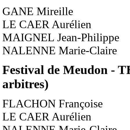
GANE Mireille
LE CAER Aurélien
MAIGNEL Jean-Philippe
NALENNE Marie-Claire
Festival de Meudon - T
arbitres)
FLACHON Françoise
LE CAER Aurélien
NALENNE Marie-Claire