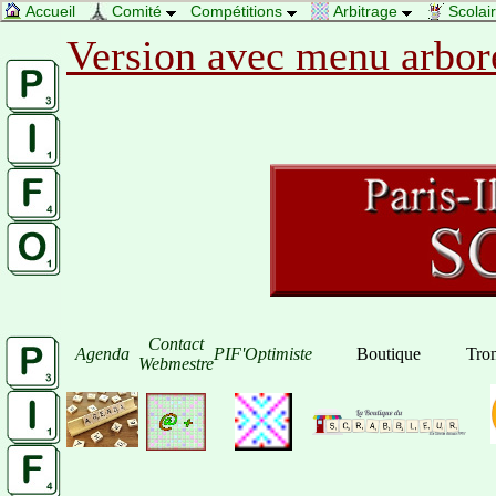
Accueil
Comité
Compétitions
Arbitrage
Scolai
Version avec menu arbor
Contact
Agenda
PIF'Optimiste
Boutique
Tro
Webmestre